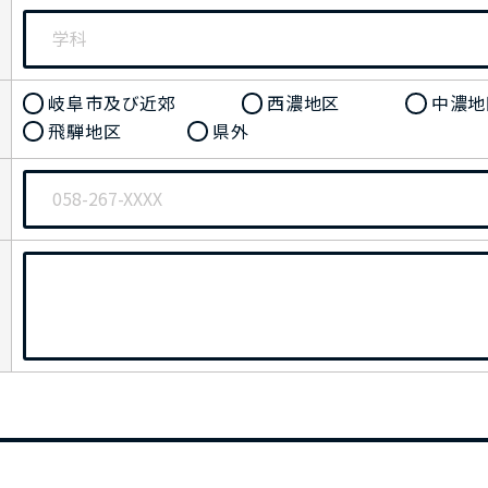
岐阜市及び近郊
西濃地区
中濃地
飛騨地区
県外