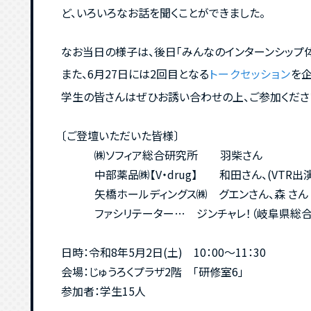
ど、いろいろなお話を聞くことができました。
なお当日の様子は、後日「みんなのインターンシップ
また、6月27日には2回目となる
を企
トークセッション
学生の皆さんはぜひお誘い合わせの上、ご参加くださ
〔ご登壇いただいた皆様〕
㈱ソフィア総合研究所 羽柴さん
中部薬品㈱【V・drug】 和田さん、(VTR出演
矢橋ホールディングス㈱ グエンさん、森 さん
ファシリテーター… ジンチャレ！（岐阜県総合人
日時：令和8年5月2日(土) 10：00～11：30
会場：じゅうろくプラザ2階 「研修室6」
参加者：学生15人